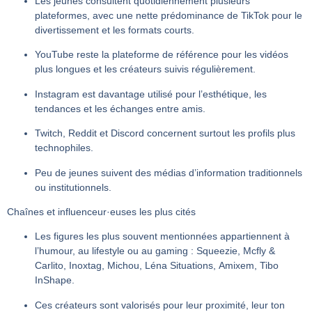
Les jeunes consultent quotidiennement plusieurs
plateformes, avec une nette prédominance de
TikTok
pour le
divertissement et les formats courts.
YouTube
reste la plateforme de référence pour les vidéos
plus longues et les créateurs suivis régulièrement.
Instagram
est davantage utilisé pour l’esthétique, les
tendances et les échanges entre amis.
Twitch
,
Reddit
et
Discord
concernent surtout les profils plus
technophiles.
Peu de jeunes suivent des médias d’information traditionnels
ou institutionnels.
Chaînes et influenceur·euses les plus cités
Les figures les plus souvent mentionnées appartiennent à
l’humour, au lifestyle ou au gaming :
Squeezie
,
Mcfly &
Carlito
,
Inoxtag
,
Michou
,
Léna Situations
,
Amixem
,
Tibo
InShape
.
Ces créateurs sont valorisés pour leur proximité, leur ton